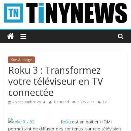
Passer
au
contenu
Tinynews
Le
blog
belge
Son & Image
connecté
Roku 3 : Transformez
votre téléviseur en TV
connectée
28 septembre 2014
Bertrand
TV
1 775 vues
Roku
est un boitier HDMI
permettant de diffuser des contenus sur une télévision