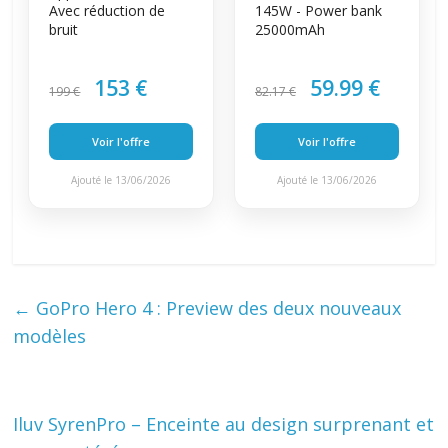
Avec réduction de
145W - Power bank
bruit
25000mAh
153 €
59.99 €
199 €
82.17 €
Voir l'offre
Voir l'offre
Ajouté le 13/06/2026
Ajouté le 13/06/2026
←
GoPro Hero 4 : Preview des deux nouveaux
modèles
Iluv SyrenPro – Enceinte au design surprenant et