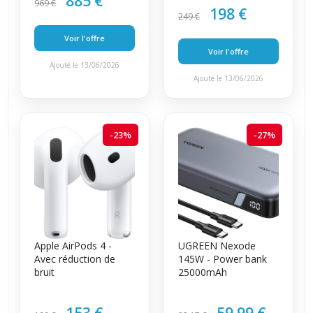
885 €
969 €
198 €
249 €
Voir l'offre
Voir l'offre
Ajouté le 13/06/2026
Ajouté le 13/06/2026
-23%
-27%
Apple AirPods 4 -
UGREEN Nexode
Avec réduction de
145W - Power bank
bruit
25000mAh