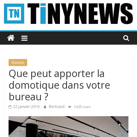
Passer
au
contenu
Tinynews
Le
blog
belge
Maison
connecté
Que peut apporter la
domotique dans votre
bureau ?
22 janvier 2016
Bertrand
3 625 vues