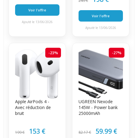
249 €
Voir l'offre
Voir l'offre
Ajouté le 13/06/2026
Ajouté le 13/06/2026
-23%
-27%
Apple AirPods 4 -
UGREEN Nexode
Avec réduction de
145W - Power bank
bruit
25000mAh
153 €
59.99 €
199 €
82.17 €