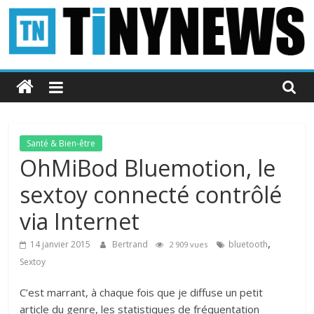
Passer
au
contenu
Tinynews
Le
blog
belge
Santé & Bien-être
connecté
OhMiBod Bluemotion, le
sextoy connecté contrôlé
via Internet
,
14 janvier 2015
Bertrand
bluetooth
2 909 vues
Sextoy
C’est marrant, à chaque fois que je diffuse un petit
article du genre, les statistiques de fréquentation