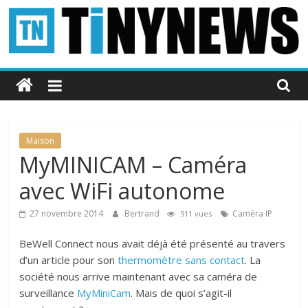
Passer
au
contenu
Tinynews
Le
blog
belge
Maison
connecté
MyMINICAM – Caméra
avec WiFi autonome
27 novembre 2014
Bertrand
Caméra IP
911 vues
BeWell Connect nous avait déjà été présenté au travers
d’un article pour son
thermomètre sans contact
. La
société nous arrive maintenant avec sa caméra de
surveillance
MyMiniCam
. Mais de quoi s’agit-il