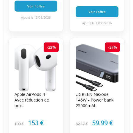
Voir l'offre
Voir l'offre
Ajouté le 13/06/2026
Ajouté le 13/06/2026
-23%
-27%
Apple AirPods 4 -
UGREEN Nexode
Avec réduction de
145W - Power bank
bruit
25000mAh
153 €
59.99 €
199 €
82.17 €