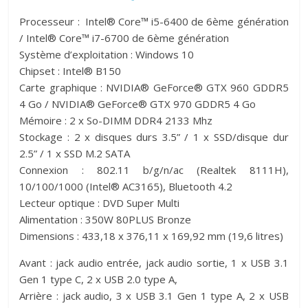
Processeur : Intel® Core™ i5-6400 de 6ème génération
/ Intel® Core™ i7-6700 de 6ème génération
Système d’exploitation : Windows 10
Chipset : Intel® B150
Carte graphique : NVIDIA® GeForce® GTX 960 GDDR5
4 Go / NVIDIA® GeForce® GTX 970 GDDR5 4 Go
Mémoire : 2 x So-DIMM DDR4 2133 Mhz
Stockage : 2 x disques durs 3.5” / 1 x SSD/disque dur
2.5” / 1 x SSD M.2 SATA
Connexion : 802.11 b/g/n/ac (Realtek 8111H),
10/100/1000 (Intel® AC3165), Bluetooth 4.2
Lecteur optique : DVD Super Multi
Alimentation : 350W 80PLUS Bronze
Dimensions : 433,18 x 376,11 x 169,92 mm (19,6 litres)
Avant : jack audio entrée, jack audio sortie, 1 x USB 3.1
Gen 1 type C, 2 x USB 2.0 type A,
Arrière : jack audio, 3 x USB 3.1 Gen 1 type A, 2 x USB