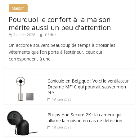
Maison
Pourquoi le confort à la maison
mérite aussi un peu d’attention
2 juillet 2026
Cédric
On accorde souvent beaucoup de temps à choisir les
vêtements que l’on porte à l’extérieur, ceux qui
correspondent à une
Canicule en Belgique : Voici le ventilateur
Dreame MF10 qui pourrait sauver mon
été
18 juin 2026
Philips Hue Secure 2K : la caméra qui
allume la maison en cas de détection
18 juin 2026