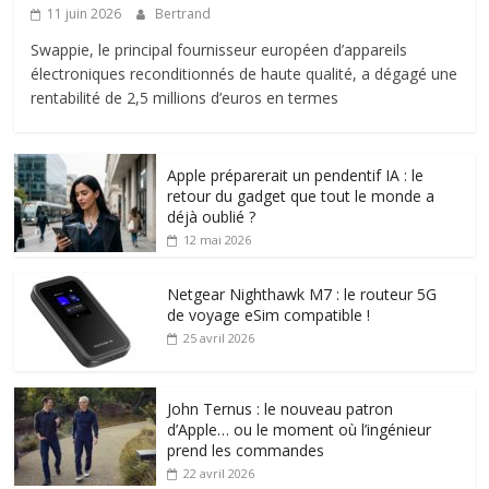
11 juin 2026
Bertrand
Swappie, le principal fournisseur européen d’appareils
électroniques reconditionnés de haute qualité, a dégagé une
rentabilité de 2,5 millions d’euros en termes
Apple préparerait un pendentif IA : le
retour du gadget que tout le monde a
déjà oublié ?
12 mai 2026
Netgear Nighthawk M7 : le routeur 5G
de voyage eSim compatible !
25 avril 2026
John Ternus : le nouveau patron
d’Apple… ou le moment où l’ingénieur
prend les commandes
22 avril 2026