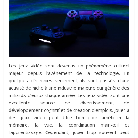
Les jeux vidéo sont devenus un phénomène culturel
majeur depuis l’avènement de la technologie. En
quelques décennies seulement, ils sont passés d’une
activité de niche à une industrie majeure qui génère des
milliards d’euros chaque année. Les jeux vidéo sont une
excellente source de divertissement, de
développement cognitif et de création d’emplois. Jouer à
des jeux vidéo peut être bon pour améliorer la
mémoire, la vue, la coordination main-œil et
l’apprentissage. Cependant, jouer trop souvent peut