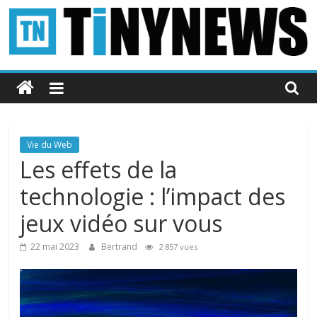
Passer
au
contenu
Tinynews
Le
blog
belge
Vie du Web
connecté
Les effets de la
technologie : l’impact des
jeux vidéo sur vous
22 mai 2023
Bertrand
2 857 vues