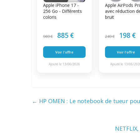
Apple iPhone 17 -
Apple AirPods Pr
256 Go - Différents
avec réduction d
coloris
bruit
885 €
198 €
969 €
249 €
Voir l'offre
Voir l'offre
Ajouté le 13/06/2026
Ajouté le 13/06/20
←
HP OMEN : Le notebook de tueur pou
NETFLIX,