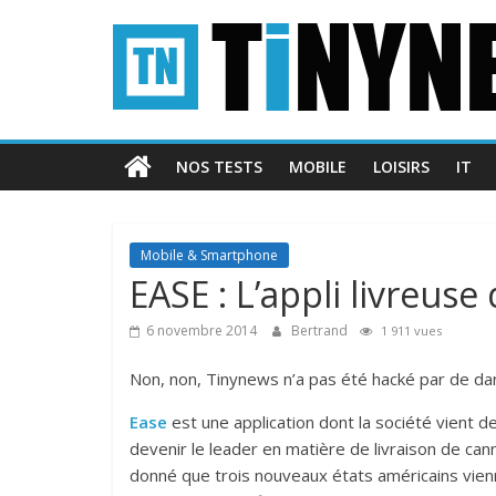
Passer
Tinynews
au
contenu
Le
blog
belge
NOS TESTS
MOBILE
LOISIRS
IT
connecté
Mobile & Smartphone
EASE : L’appli livreuse
6 novembre 2014
Bertrand
1 911 vues
Non, non, Tinynews n’a pas été hacké par de da
Ease
est une application dont la société vient d
devenir le leader en matière de livraison de can
donné que trois nouveaux états américains vienn