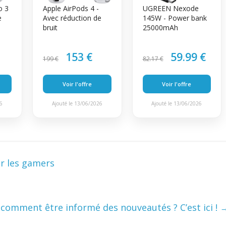
o 3
Apple AirPods 4 -
UGREEN Nexode
e
Avec réduction de
145W - Power bank
bruit
25000mAh
153 €
59.99 €
199 €
82.17 €
Voir l'offre
Voir l'offre
26
Ajouté le 13/06/2026
Ajouté le 13/06/2026
r les gamers
 comment être informé des nouveautés ? C’est ici !