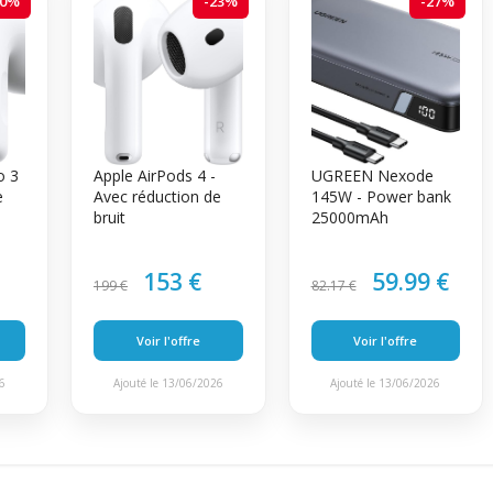
20%
-23%
-27%
o 3
Apple AirPods 4 -
UGREEN Nexode
e
Avec réduction de
145W - Power bank
bruit
25000mAh
153 €
59.99 €
199 €
82.17 €
Voir l'offre
Voir l'offre
26
Ajouté le 13/06/2026
Ajouté le 13/06/2026