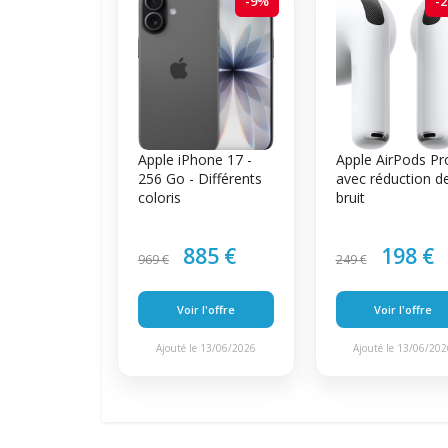
-9%
-
Apple iPhone 17 -
Apple AirPods Pr
256 Go - Différents
avec réduction d
coloris
bruit
885 €
198 €
969 €
249 €
Voir l'offre
Voir l'offre
Ajouté le 13/06/2026
Ajouté le 13/06/20