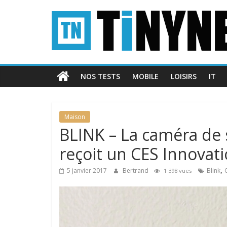
Passer
Tinynews
au
contenu
Le
blog
belge
NOS TESTS
MOBILE
LOISIRS
IT
connecté
Maison
BLINK – La caméra de s
reçoit un CES Innovat
,
5 janvier 2017
Bertrand
Blink
1 398 vues