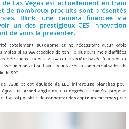
ES de Las Vegas est actuellement en train
 et de nombreux produits sont présentés
nces. Blink, une caméra financée via
voir un des prestigieux CES Innovation
ant de vous la présenter.
rité totalement autonome
et ne nécessitant aucun câble
simples piles AA
capables de tenir le plusieurs mois d’affilées
 des détections). Depuis 2014, cette société basée à Boston et
amassé un montant suffisant pour lancer la commercialisation de
ix de $99.
n de 720p
et est
équipée de LED infrarouge blanche
s pour
intégrant un
grand angle de 110 degrés
. La caméra propose
l est aussi possible de
connecter des capteurs externes
pour