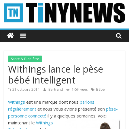
Passer
au
contenu
Tinynews
Le
blog
belge
Santé & Bien-être
connecté
Withings lance le pèse
bébé intelligent
21 octobre 2014
Bertrand
Bébé
1 064 vues
Withings
est une marque dont nous
parlons
régulièrement
et nous vous avions présenté son
pèse-
personne connecté
il y a quelques semaines
. Voici
maintenant le
Withings