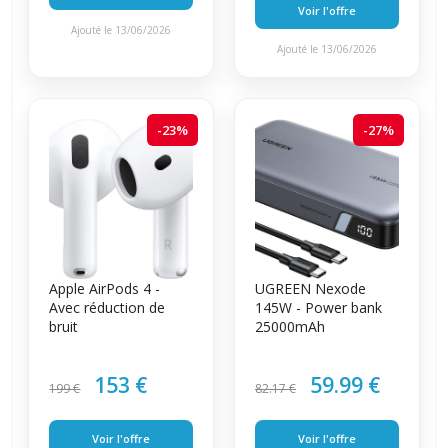
Voir l'offre
Ajouté le 13/06/2026
Ajouté le 13/06/2026
-23%
-27%
Apple AirPods 4 -
UGREEN Nexode
Avec réduction de
145W - Power bank
bruit
25000mAh
153 €
59.99 €
199 €
82.17 €
Voir l'offre
Voir l'offre