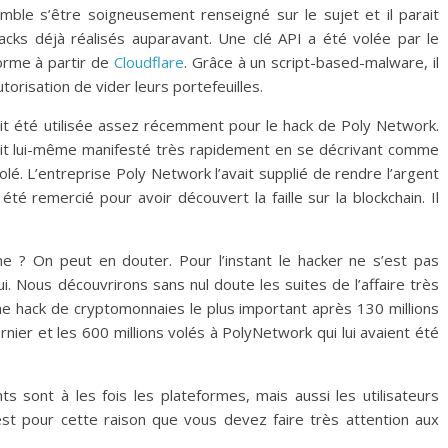
mble s’être soigneusement renseigné sur le sujet et il parait
hacks déjà réalisés auparavant. Une clé API a été volée par le
forme à partir de
Cloudflare
. Grâce à un script-based-malware, il
torisation de vider leurs portefeuilles.
vait été utilisée assez récemment pour le hack de Poly Network.
était lui-même manifesté très rapidement en se décrivant comme
volé. L’entreprise Poly Network l’avait supplié de rendre l’argent
té remercié pour avoir découvert la faille sur la blockchain. Il
e ? On peut en douter. Pour l’instant le hacker ne s’est pas
. Nous découvrirons sans nul doute les suites de l’affaire très
me hack de cryptomonnaies le plus important après 130 millions
nier et les 600 millions volés à PolyNetwork qui lui avaient été
ts sont à les fois les plateformes, mais aussi les utilisateurs
’est pour cette raison que vous devez faire très attention aux