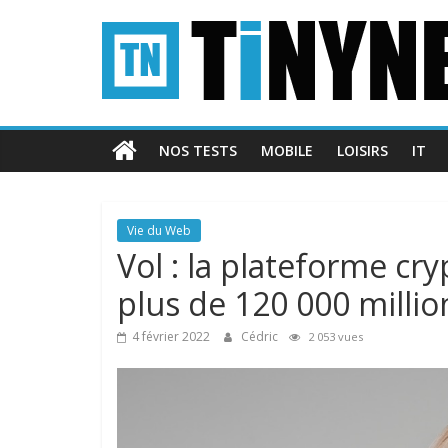
Passer
Tinynews
au
contenu
Le
blog
belge
NOS TESTS
MOBILE
LOISIRS
IT
connecté
Vie du Web
Vol : la plateforme cr
plus de 120 000 millio
4 février 2022
Cédric
2 053 vues