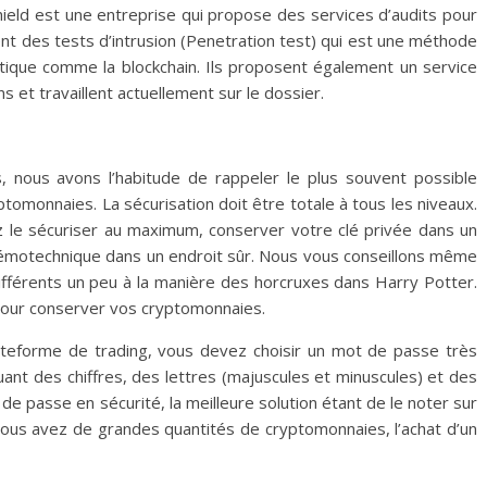
hield est une entreprise qui propose des services d’audits pour
sent des tests d’intrusion (Penetration test) qui est une méthode
tique comme la blockchain. Ils proposent également un service
s et travaillent actuellement sur le dossier.
, nous avons l’habitude de rappeler le plus souvent possible
ryptomonnaies. La sécurisation doit être totale à tous les niveaux.
ez le sécuriser au maximum, conserver votre clé privée dans un
némotechnique dans un endroit sûr. Nous vous conseillons même
ifférents un peu à la manière des horcruxes dans Harry Potter.
our conserver vos cryptomonnaies.
lateforme de trading, vous devez choisir un mot de passe très
ant des chiffres, des lettres (majuscules et minuscules) et des
e passe en sécurité, la meilleure solution étant de le noter sur
vous avez de grandes quantités de cryptomonnaies, l’achat d’un