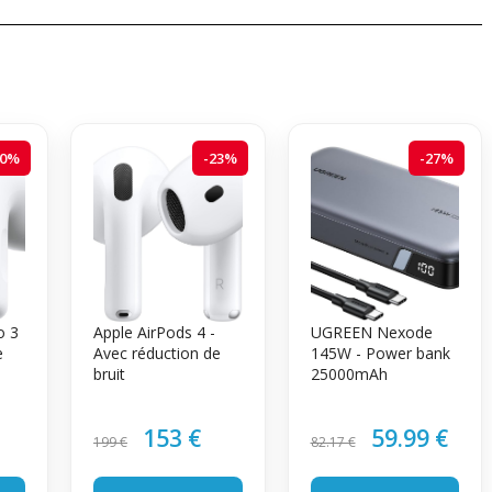
20%
-23%
-27%
o 3
Apple AirPods 4 -
UGREEN Nexode
e
Avec réduction de
145W - Power bank
bruit
25000mAh
153 €
59.99 €
199 €
82.17 €