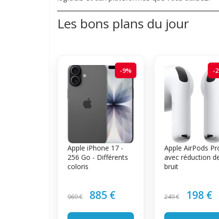
Les bons plans du jour
-9%
-
Apple iPhone 17 -
Apple AirPods Pr
256 Go - Différents
avec réduction d
coloris
bruit
885 €
198 €
969 €
249 €