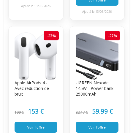
Voir l'offre
Ajouté le 13/06/2026
Ajouté le 13/06/2026
-23%
-27%
Apple AirPods 4 -
UGREEN Nexode
Avec réduction de
145W - Power bank
bruit
25000mAh
153 €
59.99 €
199 €
82.17 €
Voir l'offre
Voir l'offre