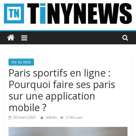
Passer
au
contenu
Tinynews
Le
blog
belge
Vie du Web
connecté
Paris sportifs en ligne :
Pourquoi faire ses paris
sur une application
mobile ?
30 mars 2021
admin
2 749 vues