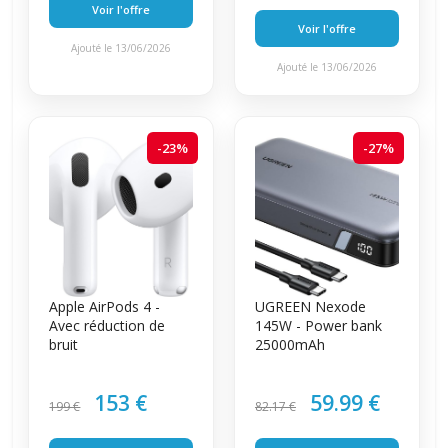
Voir l'offre
Voir l'offre
Ajouté le 13/06/2026
Ajouté le 13/06/2026
-23%
-27%
Apple AirPods 4 -
UGREEN Nexode
Avec réduction de
145W - Power bank
bruit
25000mAh
153 €
59.99 €
199 €
82.17 €