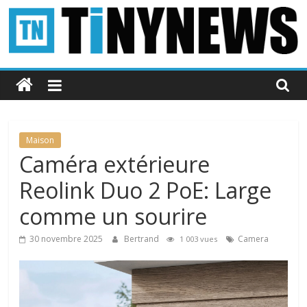
Passer
au
contenu
Tinynews
Le
blog
belge
Maison
connecté
Caméra extérieure
Reolink Duo 2 PoE: Large
comme un sourire
30 novembre 2025
Bertrand
Camera
1 003 vues