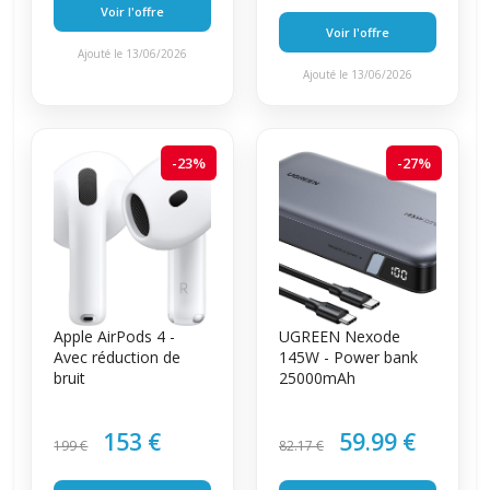
Voir l'offre
Voir l'offre
Ajouté le 13/06/2026
Ajouté le 13/06/2026
-23%
-27%
Apple AirPods 4 -
UGREEN Nexode
Avec réduction de
145W - Power bank
bruit
25000mAh
153 €
59.99 €
199 €
82.17 €