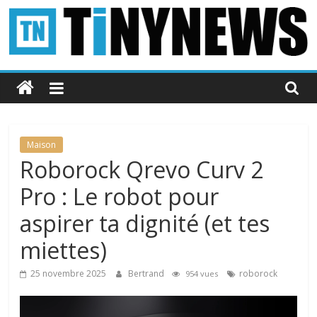
Passer
au
contenu
Tinynews
Le
blog
belge
Maison
connecté
Roborock Qrevo Curv 2
Pro : Le robot pour
aspirer ta dignité (et tes
miettes)
25 novembre 2025
Bertrand
roborock
954 vues