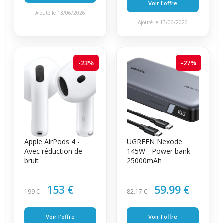
Voir l'offre
Ajouté le 13/06/2026
Ajouté le 13/06/2026
-23%
-27%
Apple AirPods 4 -
UGREEN Nexode
Avec réduction de
145W - Power bank
bruit
25000mAh
153 €
59.99 €
199 €
82.17 €
Voir l'offre
Voir l'offre