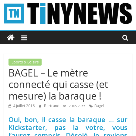
Passer
au
contenu
Tinynews
Le
blog
belge
Sports & Loisirs
connecté
BAGEL – Le mètre
connecté qui casse (et
mesure) la baraque !
4 juillet 2016
Bertrand
Bagel
2 105 vues
Oui, bon, il casse la baraque … sur
Kickstarter, pas la votre, vous
l’aurez compris. Désolé, je reviens