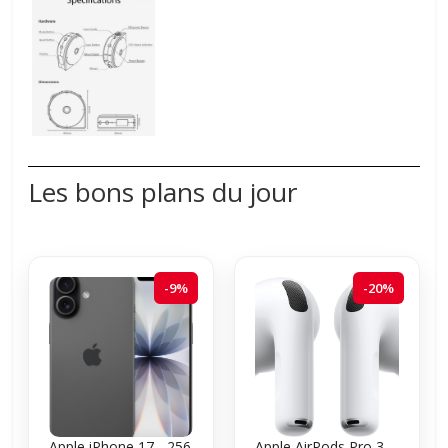
Les bons plans du jour
-9%
-20%
Apple iPhone 17 - 256
Apple AirPods Pro 3