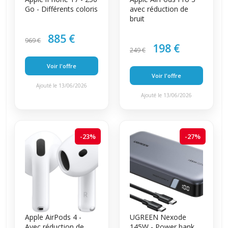
Go - Différents coloris
avec réduction de
bruit
885 €
969 €
198 €
249 €
Voir l'offre
Voir l'offre
Ajouté le 13/06/2026
Ajouté le 13/06/2026
-23%
-27%
Apple AirPods 4 -
UGREEN Nexode
Avec réduction de
145W - Power bank