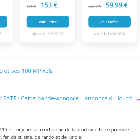
153 €
59.99 €
199 €
82.17 €
Voir l'offre
Voir l'offre
26
Ajouté le 13/06/2026
Ajouté le 13/06/2026
0 et ses 100 MPixels !
FATE : Cette bande-annonce… annonce du lourd !
995 et toujours à la recherche de la prochaine terre promise
 fan de cuisine, de rando et de Kindle.