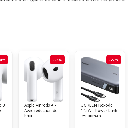
20%
-23%
-27%
o 3
Apple AirPods 4 -
UGREEN Nexode
e
Avec réduction de
145W - Power bank
bruit
25000mAh