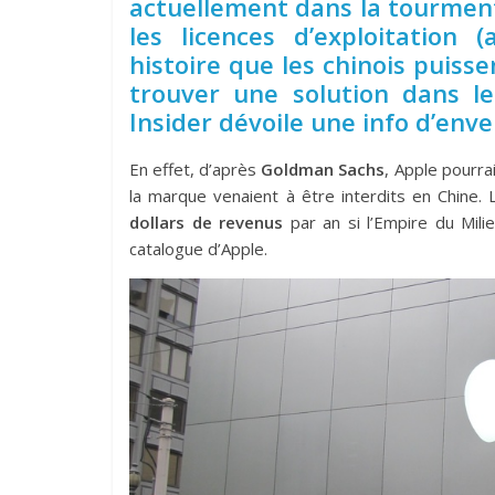
actuellement dans la tourmen
les licences d’exploitation
histoire que les chinois puiss
trouver une solution dans le
Insider dévoile une info d’env
En effet, d’après
Goldman Sachs
, Apple pourra
la marque venaient à être interdits en Chine.
dollars de revenus
par an si l’Empire du Mili
catalogue d’Apple.