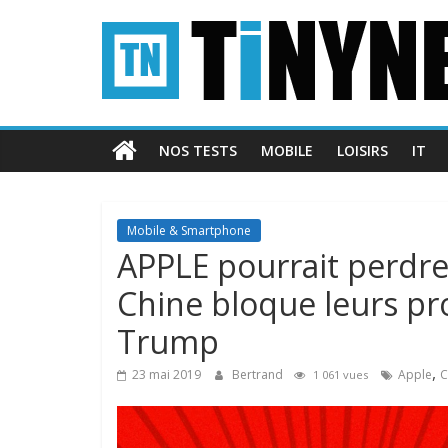
Passer
Tinynews
au
contenu
Le
blog
belge
NOS TESTS
MOBILE
LOISIRS
IT
connecté
Mobile & Smartphone
APPLE pourrait perdre 
Chine bloque leurs pro
Trump
,
23 mai 2019
Bertrand
Apple
C
1 061 vues