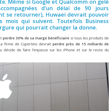
te. Même si Google et Qualcomm on gelé
 (accompagnées d’un délai de 90 jours
ent se retourner), Huwaei devrait pouvoir
s mois qui suivent. Toutefois Business
ergure qui pourrait changer la donne.
it
perdre 30% de sa marge bénéficiaire
si tous les produits de
 La firme de Cupertino devrait
perdre près de 15 milliards de
eu décide de faire l’impasse sur les iPhone et sur le reste du