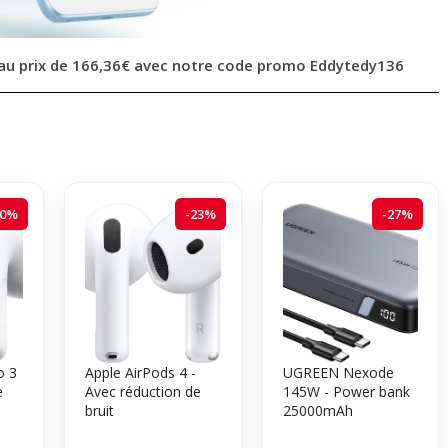
au prix de 166,36€ avec notre code promo
Eddytedy136
20%
-23%
-27%
o 3
Apple AirPods 4 -
UGREEN Nexode
e
Avec réduction de
145W - Power bank
bruit
25000mAh