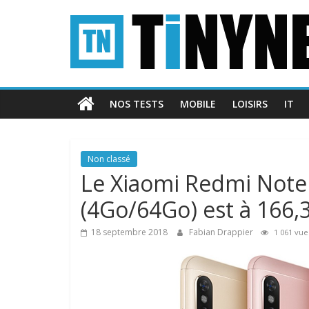
Passer
Tinynews
au
contenu
Le
blog
belge
NOS TESTS
MOBILE
LOISIRS
IT
connecté
Non classé
Le Xiaomi Redmi Note 
(4Go/64Go) est à 166,
18 septembre 2018
Fabian Drappier
1 061 vu