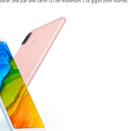
lacer une par une carte SD de maximum 128 gigas (non fournie,