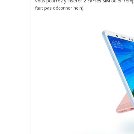
Vous pourrez y insérer
2 cartes SIM
ou en remp
faut pas déconner hein).