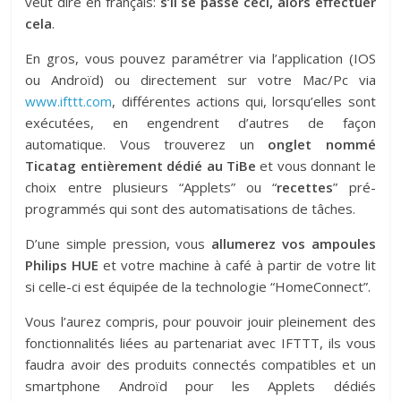
veut dire en français:
s’il se passe ceci, alors effectuer
cela
.
En gros, vous pouvez paramétrer via l’application (IOS
ou Androïd) ou directement sur votre Mac/Pc via
www.ifttt.com
, différentes actions qui, lorsqu’elles sont
exécutées, en engendrent d’autres de façon
automatique. Vous trouverez un
onglet nommé
Ticatag entièrement dédié au TiBe
et vous donnant le
choix entre plusieurs “Applets” ou “
recettes
” pré-
programmés qui sont des automatisations de tâches.
D’une simple pression, vous
allumerez vos ampoules
Philips HUE
et votre machine à café à partir de votre lit
si celle-ci est équipée de la technologie “HomeConnect”.
Vous l’aurez compris, pour pouvoir jouir pleinement des
fonctionnalités liées au partenariat avec IFTTT, ils vous
faudra avoir des produits connectés compatibles et un
smartphone Androïd pour les Applets dédiés