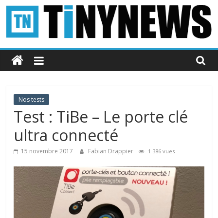
Passer
au
contenu
Tinynews
Le
blog
belge
Nos tests
connecté
Test : TiBe – Le porte clé
ultra connecté
15 novembre 2017
Fabian Drappier
1 386 vues