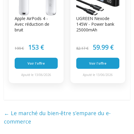
Apple AirPods 4 -
UGREEN Nexode
Avec réduction de
145W - Power bank
bruit
25000mAh
153 €
59.99 €
199 €
82.17 €
Voir l'offre
Voir l'offre
Ajouté le 13/06/2026
Ajouté le 13/06/2026
←
Le marché du bien-être s’empare du e-
commerce