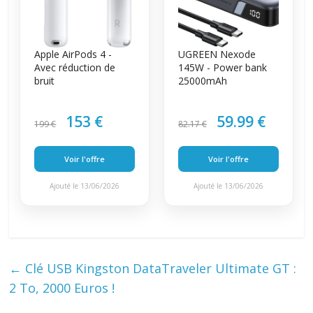
Apple AirPods 4 -
UGREEN Nexode
Avec réduction de
145W - Power bank
bruit
25000mAh
153 €
59.99 €
199 €
82.17 €
Voir l'offre
Voir l'offre
Ajouté le 13/06/2026
Ajouté le 13/06/2026
←
Clé USB Kingston DataTraveler Ultimate GT :
2 To, 2000 Euros !