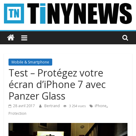
Passer
au
contenu
Tinynews
Le
blog
belge
Mobile & Smartphone
connecté
Test – Protégez votre
écran d’iPhone 7 avec
Panzer Glass
,
28 avril 2017
Bertrand
iPhone
3 254 vues
Protection