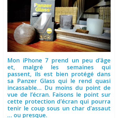
Mon iPhone 7 prend un peu d’âge
et, malgré les semaines qui
passent, ils est bien protégé dans
sa Panzer Glass qui le rend quasi
incassable… Du moins du point de
vue de l’écran. Faisons le point sur
cette protection d’écran qui pourra
tenir le coup sous un char d’assaut
… ou presque.