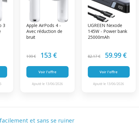
o 3
Apple AirPods 4 -
UGREEN Nexode
e
Avec réduction de
145W - Power bank
bruit
25000mAh
153 €
59.99 €
199 €
82.17 €
Voir l'offre
Voir l'offre
26
Ajouté le 13/06/2026
Ajouté le 13/06/2026
acilement et sans se ruiner