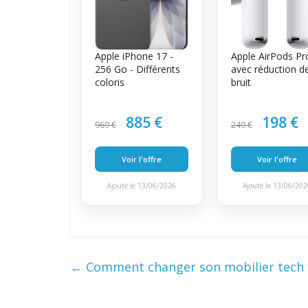
Apple iPhone 17 -
Apple AirPods Pr
256 Go - Différents
avec réduction d
coloris
bruit
885 €
198 €
969 €
249 €
Voir l'offre
Voir l'offre
Ajouté le 13/06/2026
Ajouté le 13/06/20
←
Comment changer son mobilier tech f