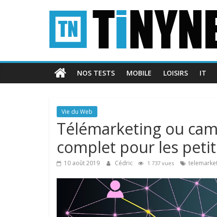
Passer
Tinynews
au
contenu
Le
blog
belge
NOS TESTS
MOBILE
LOISIRS
IT
connecté
Vie du Web
Télémarketing ou cam
complet pour les petit
10 août 2019
Cédric
telemarke
1 737 vues