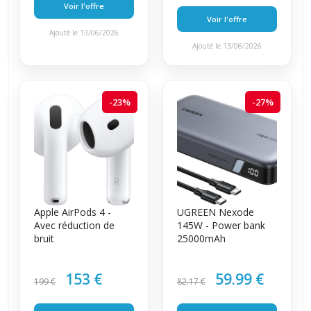
Voir l'offre
Voir l'offre
Ajouté le 13/06/2026
Ajouté le 13/06/2026
-23%
-27%
Apple AirPods 4 -
UGREEN Nexode
Avec réduction de
145W - Power bank
bruit
25000mAh
153 €
59.99 €
199 €
82.17 €