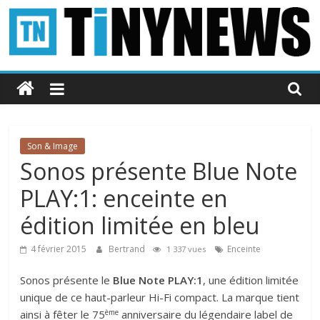
Passer
au
contenu
Tinynews
Le
blog
belge
Son & Image
connecté
Sonos présente Blue Note
PLAY:1: enceinte en
édition limitée en bleu
4 février 2015
Bertrand
Enceinte
1 337 vues
Sonos
présente le
Blue Note PLAY:1
, une édition limitée
unique de ce haut-parleur Hi-Fi compact. La marque tient
ème
ainsi à fêter le 75
anniversaire du légendaire label de