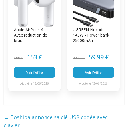
Apple AirPods 4 -
UGREEN Nexode
Avec réduction de
145W - Power bank
bruit
25000mAh
153 €
59.99 €
199 €
82.17 €
Voir l'offre
Voir l'offre
Ajouté le 13/06/2026
Ajouté le 13/06/2026
←
Toshiba annonce sa clé USB codée avec
clavier