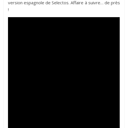
version espagnole de Selectos. Affaire à suivre… de près
!