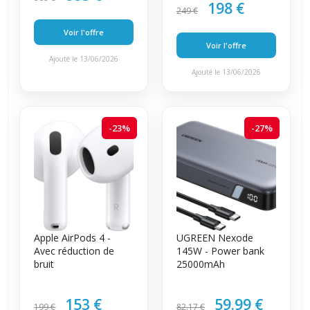
198 €
249 €
Voir l'offre
Voir l'offre
Ajouté le 13/06/2026
Ajouté le 13/06/2026
-23%
-27%
Apple AirPods 4 -
UGREEN Nexode
Avec réduction de
145W - Power bank
bruit
25000mAh
153 €
59.99 €
199 €
82.17 €