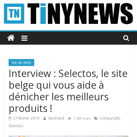
Passer
au
contenu
Tinynews
Le
blog
belge
Vie du Web
connecté
Interview : Selectos, le site
belge qui vous aide à
dénicher les meilleurs
produits !
,
27 février 2019
Bertrand
Comparatif
1 505 vues
Selectos