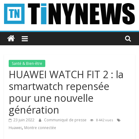
Passer
au
contenu
Tinynews
Le
blog
belge
Santé & Bien-être
connecté
HUAWEI WATCH FIT 2 : la
smartwatch repensée
pour une nouvelle
génération
23 juin 2022
Communiqué de presse
8 442 vues
,
Huawei
Montre connectée