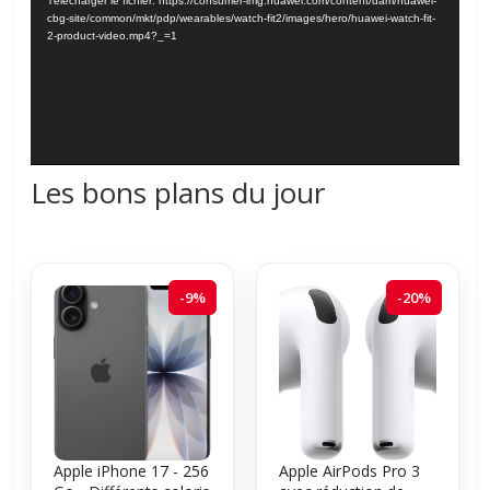
Télécharger le fichier: https://consumer-img.huawei.com/content/dam/huawei-
cbg-site/common/mkt/pdp/wearables/watch-fit2/images/hero/huawei-watch-fit-
2-product-video.mp4?_=1
Les bons plans du jour
-9%
-20%
Apple iPhone 17 - 256
Apple AirPods Pro 3