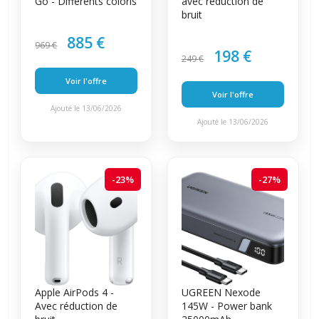
Go - Différents coloris
avec réduction de
bruit
885 €
969 €
198 €
249 €
Voir l'offre
Voir l'offre
Ajouté le 13/06/2026
Ajouté le 13/06/2026
-23%
-27%
Apple AirPods 4 -
UGREEN Nexode
Avec réduction de
145W - Power bank