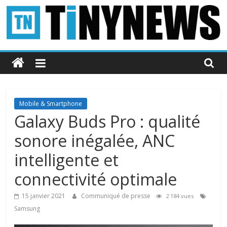
Passer
au
contenu
Tinynews
Le
blog
belge
Mobile & Smartphone
connecté
Galaxy Buds Pro : qualité
sonore inégalée, ANC
intelligente et
connectivité optimale
15 janvier 2021
Communiqué de presse
2 184 vues
Samsung