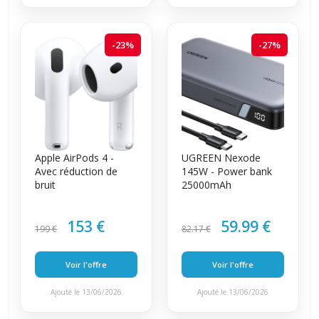
-23%
-27%
Apple AirPods 4 -
UGREEN Nexode
Avec réduction de
145W - Power bank
bruit
25000mAh
153 €
59.99 €
199 €
82.17 €
Voir l'offre
Voir l'offre
Ajouté le 13/06/2026
Ajouté le 13/06/2026