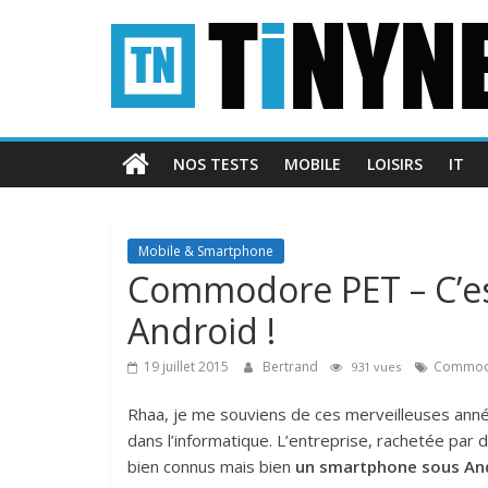
Passer
Tinynews
au
contenu
Le
blog
belge
NOS TESTS
MOBILE
LOISIRS
IT
connecté
Mobile & Smartphone
Commodore PET – C’es
Android !
19 juillet 2015
Bertrand
Commod
931 vues
Rhaa, je me souviens de ces merveilleuses an
dans l’informatique. L’entreprise, rachetée par 
bien connus mais bien
un smartphone sous An