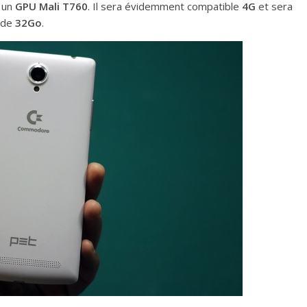
a un
GPU Mali T760
. Il sera évidemment compatible
4G
et sera
 de
32Go
.