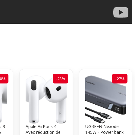
20%
-23%
-27%
o 3
Apple AirPods 4 -
UGREEN Nexode
e
Avec réduction de
145W - Power bank