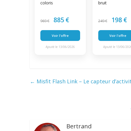
coloris
bruit
885 €
198 €
969 €
249 €
Voir l'offre
Voir l'offre
Ajouté le 13/06/2026
Ajouté le 13/06/20
←
Misfit Flash Link – Le capteur d’activi
Bertrand