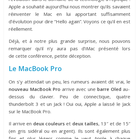
Apple a souhaité aujourd’hui nous montrer qu’ils savaient
réinventer le Mac en lui apportant suffisamment
d’évolution pour dire “Hello again”. Voyons ce qu’il en est
réellement.
Déjà, et à notre plus grande surprise, nous pouvons
remarquer qu’il n’y aura pas d’iMac présenté lors
de cette conférence, petite déception.
Le MacBook Pro
On s’y attendait un peu, les rumeurs avaient dit vrai, le
nouveau MacBook Pro
arrive avec une
barre Oled
au-
dessus du clavier. Peu de connectique, quatre
thunderbolt 3 et un Jack ! Oui oui, Apple a laissé le Jack
sur le MacBook Pro.
Il arrive en
deux couleurs
et
deux tailles
, 13″ et de 15″
(en gris sidéral ou en argent). Ils sont également plus
fins et plus légers comme le veut Apple à chaque