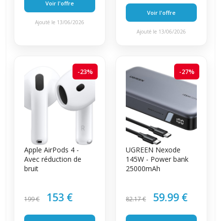
Voir l'offre
Voir l'offre
Ajouté le 13/06/2026
Ajouté le 13/06/2026
-23%
-27%
Apple AirPods 4 -
UGREEN Nexode
Avec réduction de
145W - Power bank
bruit
25000mAh
153 €
59.99 €
199 €
82.17 €