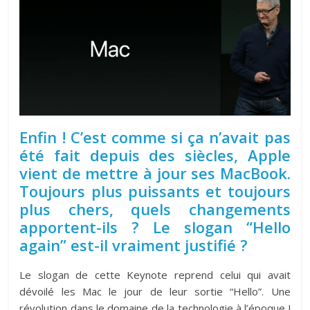
Enfin ! C’est comme si ça n’avait pas
été fait depuis des siècles, Apple
vient de mettre à jour ses MacBook.
Toujours plus puissants et toujours
plus chers, quels changements
apportent-ils ? Le slogan “Hello
again” est-il vraiment justifié ?
Le slogan de cette Keynote reprend celui qui avait
dévoilé les Mac le jour de leur sortie “Hello”. Une
révolution dans le domaine de la technologie à l’époque !