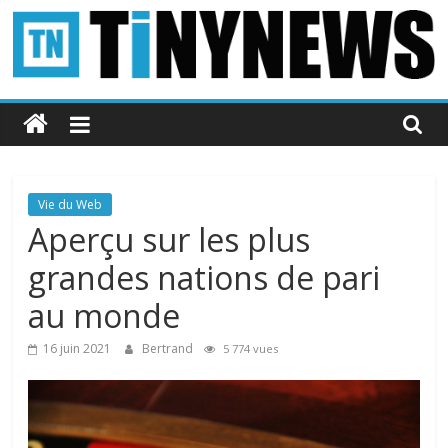
Passer
au
contenu
Tinynews
Le
blog
belge
Vie du Web
connecté
Aperçu sur les plus
grandes nations de pari
au monde
16 juin 2021
Bertrand
5 774 vues