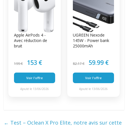
Apple AirPods 4 -
UGREEN Nexode
Avec réduction de
145W - Power bank
bruit
25000mAh
153 €
59.99 €
199 €
82.17 €
Voir l'offre
Voir l'offre
Ajouté le 13/06/2026
Ajouté le 13/06/2026
←
Test – Oclean X Pro Elite, notre avis sur cette