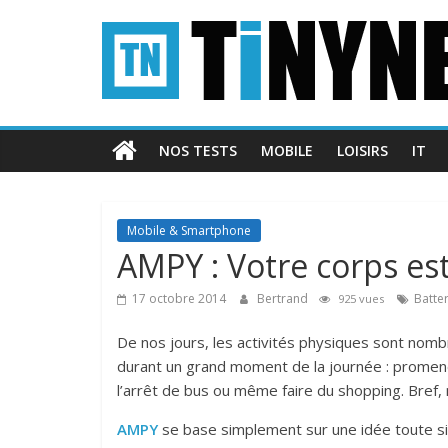
Passer
Tinynews
au
contenu
Le
blog
belge
NOS TESTS
MOBILE
LOISIRS
IT
connecté
Mobile & Smartphone
AMPY : Votre corps es
17 octobre 2014
Bertrand
Batter
925 vues
De nos jours, les activités physiques sont nom
durant un grand moment de la journée : promener
l’arrêt de bus ou même faire du shopping. Bre
AMPY
se base simplement sur une idée toute si