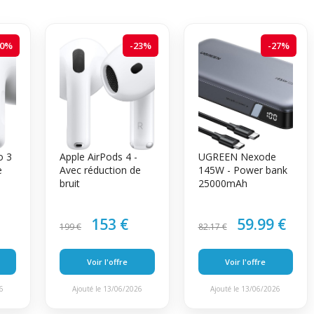
20%
-23%
-27%
o 3
Apple AirPods 4 -
UGREEN Nexode
e
Avec réduction de
145W - Power bank
bruit
25000mAh
153 €
59.99 €
199 €
82.17 €
Voir l'offre
Voir l'offre
26
Ajouté le 13/06/2026
Ajouté le 13/06/2026