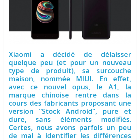
Xiaomi a décidé de délaisser
quelque peu (et pour un nouveau
type de produit), sa surcouche
maison, nommée MIUI. En effet,
avec ce nouvel opus, le A1, la
marque chinoise rentre dans la
cours des fabricants proposant une
version “Stock Android”, pure et
dure, sans éléments modifiés.
Certes, nous avons parfois un peu
de mal à identifier les différences