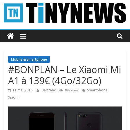
Passer
au
contenu
Tinynews
Le
blog
belge
Mobile & Smartphone
connecté
#BONPLAN – Le Xiaomi Mi
A1 à 139€ (4Go/32Go)
,
11 mai 2018
Bertrand
Smartphone
899 vues
Xiaomi