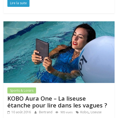
Lire la suite
Sports & Loisirs
KOBO Aura One – La liseuse
étanche pour lire dans les vagues ?
,
10 août 2016
Bertrand
Kobo
Liseuse
905 vues