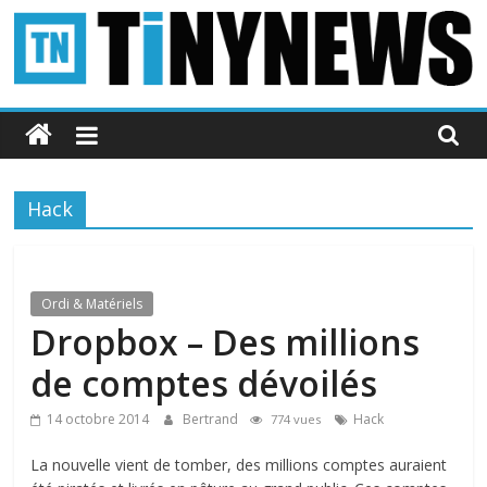
Passer
au
contenu
Tinynews
Le
blog
Hack
belge
connecté
Ordi & Matériels
Dropbox – Des millions
de comptes dévoilés
14 octobre 2014
Bertrand
Hack
774 vues
La nouvelle vient de tomber, des millions comptes auraient