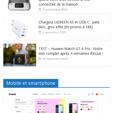
connectée de la maison
11 novembre 2025
Chargeur UGREEN 65 W USB-C : petit
bloc, gros effet (En promo à 18€)
9 novembre 2025
TEST – Huawei Watch GT 6 Pro : Notre
avis complet après 4 semaines d’essai !
29 septembre 2025
Mobile et smartphone