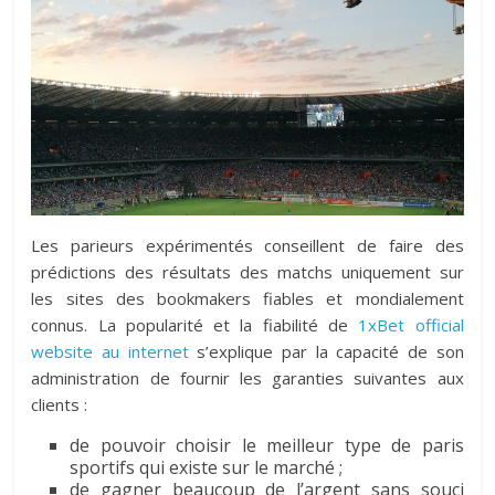
Les parieurs expérimentés conseillent de faire des
prédictions des résultats des matchs uniquement sur
les sites des bookmakers fiables et mondialement
connus. La popularité et la fiabilité de
1xBet official
website au internet
s’explique par la capacité de son
administration de fournir les garanties suivantes aux
clients :
de pouvoir choisir le meilleur type de paris
sportifs qui existe sur le marché ;
de gagner beaucoup de l’argent sans souci