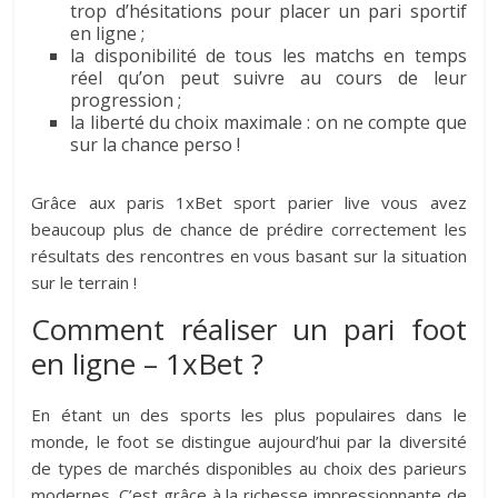
trop d’hésitations pour placer un pari sportif
en ligne ;
la disponibilité de tous les matchs en temps
réel qu’on peut suivre au cours de leur
progression ;
la liberté du choix maximale : on ne compte que
sur la chance perso !
Grâce aux paris 1xBet sport parier live vous avez
beaucoup plus de chance de prédire correctement les
résultats des rencontres en vous basant sur la situation
sur le terrain !
Comment réaliser un pari foot
en ligne – 1xBet ?
En étant un des sports les plus populaires dans le
monde, le foot se distingue aujourd’hui par la diversité
de types de marchés disponibles au choix des parieurs
modernes. C’est grâce à la richesse impressionnante de