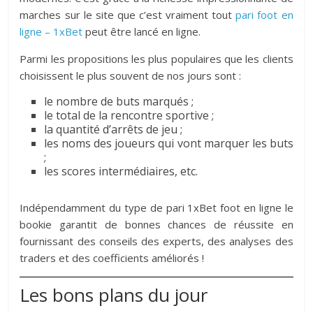
marches sur le site que c’est vraiment tout
pari foot en
ligne – 1xBet
peut être lancé en ligne.
Parmi les propositions les plus populaires que les clients
choisissent le plus souvent de nos jours sont :
le nombre de buts marqués ;
le total de la rencontre sportive ;
la quantité d’arrêts de jeu ;
les noms des joueurs qui vont marquer les buts
;
les scores intermédiaires, etc.
Indépendamment du type de pari 1xBet foot en ligne le
bookie garantit de bonnes chances de réussite en
fournissant des conseils des experts, des analyses des
traders et des coefficients améliorés !
Les bons plans du jour