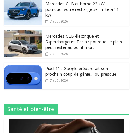
Mercedes GLB et borne 22 kW :
pourquoi votre recharge se limite à 11
kW
7 août 2026
Mercedes GLB électrique et
Superchargeurs Tesla : pourquoi le plein
peut rester au point mort
7 août 2026
Pixel 11 : Google préparerait son
prochain coup de génie… ou presque
7 août 2026
Santé et bien-être