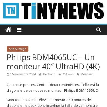
Passer
au
contenu
Tinynews
Le
blog
belge
Son & Image
connecté
Philips BDM4065UC – Un
moniteur 40″ UltraHD (4K)
16 novembre 2014
Bertrand
Moniteur
832 vues
Quarante pouces. Cent et deux centimètres. Telle est la
diagonale de ce nouveau moniteur
Philips BDM4065UC
.
Mon tout nouveau téléviseur mesure 40 pouces de
diagonale, je peux donc imaginer la taille de ce monstre