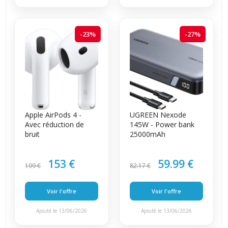
-23%
-27%
Apple AirPods 4 -
UGREEN Nexode
Avec réduction de
145W - Power bank
bruit
25000mAh
153 €
59.99 €
199 €
82.17 €
Voir l'offre
Voir l'offre
Ajouté le 13/06/2026
Ajouté le 13/06/2026