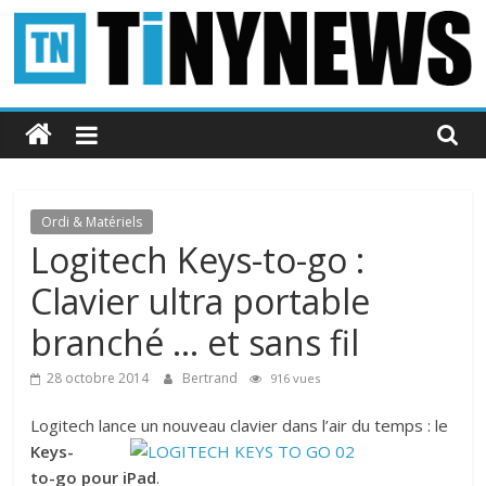
Passer
au
contenu
Tinynews
Le
blog
belge
Ordi & Matériels
connecté
Logitech Keys-to-go :
Clavier ultra portable
branché … et sans fil
28 octobre 2014
Bertrand
916 vues
Logitech lance un nouveau clavier dans l’air du temps : l
e
Keys-
to-go pour iPad
.