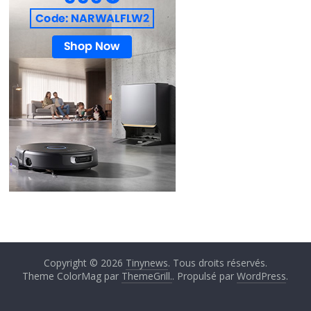
Copyright © 2026
Tinynews
. Tous droits réservés.
Theme ColorMag par
ThemeGrill.
. Propulsé par
WordPress
.