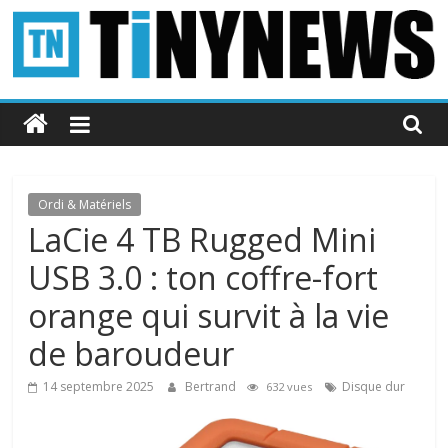
Passer
au
contenu
Tinynews
Le
blog
belge
Ordi & Matériels
connecté
LaCie 4 TB Rugged Mini
USB 3.0 : ton coffre-fort
orange qui survit à la vie
de baroudeur
14 septembre 2025
Bertrand
Disque dur
632 vues