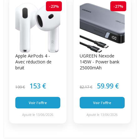
-23%
-27%
Apple AirPods 4 -
UGREEN Nexode
Avec réduction de
145W - Power bank
bruit
25000mAh
153 €
59.99 €
199 €
82.17 €
Voir l'offre
Voir l'offre
Ajouté le 13/06/2026
Ajouté le 13/06/2026