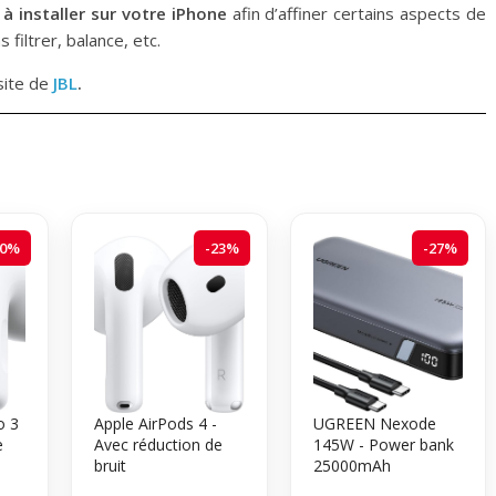
à installer sur votre iPhone
afin d’affiner certains aspects de
filtrer, balance, etc.
site de
JBL
.
20%
-23%
-27%
o 3
Apple AirPods 4 -
UGREEN Nexode
e
Avec réduction de
145W - Power bank
bruit
25000mAh