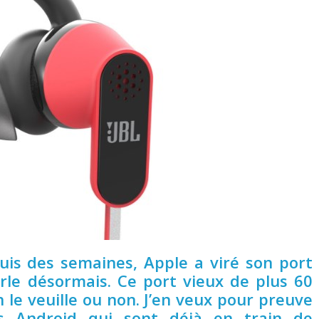
uis des semaines, Apple a viré son port
rle désormais. Ce port vieux de plus 60
n le veuille ou non. J’en veux pour preuve
es Android qui sont déjà en train de