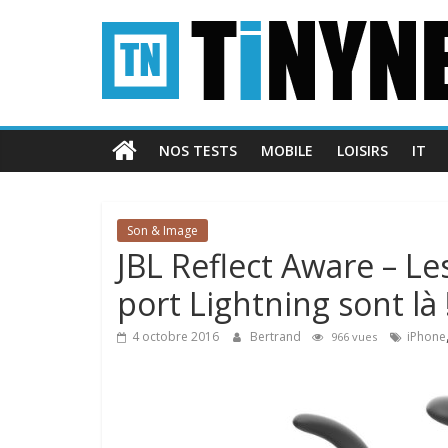
Passer
Tinynews
au
contenu
Le
blog
belge
NOS TESTS
MOBILE
LOISIRS
IT
connecté
Son & Image
JBL Reflect Aware – L
port Lightning sont là 
4 octobre 2016
Bertrand
iPhone
966 vues