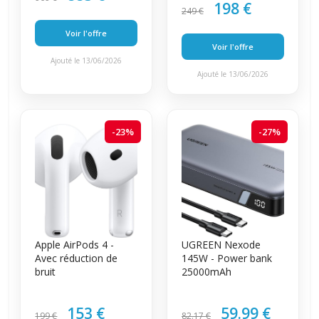
198 €
249 €
Voir l'offre
Voir l'offre
Ajouté le 13/06/2026
Ajouté le 13/06/2026
-23%
-27%
Apple AirPods 4 -
UGREEN Nexode
Avec réduction de
145W - Power bank
bruit
25000mAh
153 €
59.99 €
199 €
82.17 €