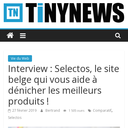
Passer
au
contenu
Tinynews
Le
blog
belge
Vie du Web
connecté
Interview : Selectos, le site
belge qui vous aide à
dénicher les meilleurs
produits !
,
27 février 2019
Bertrand
Comparatif
1 505 vues
Selectos