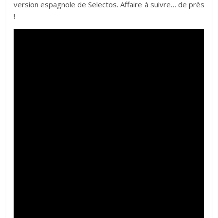
version espagnole de Selectos. Affaire à suivre… de près
!