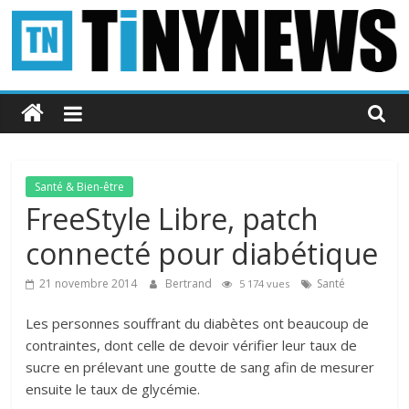
Passer
au
contenu
Tinynews
Le
blog
belge
Santé & Bien-être
connecté
FreeStyle Libre, patch
connecté pour diabétique
21 novembre 2014
Bertrand
Santé
5 174 vues
Les personnes souffrant du diabètes ont beaucoup de
contraintes, dont celle de devoir vérifier leur taux de
sucre en prélevant une goutte de sang afin de mesurer
ensuite le taux de glycémie.