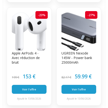
-23%
-27%
Apple AirPods 4 -
UGREEN Nexode
Avec réduction de
145W - Power bank
bruit
25000mAh
153 €
59.99 €
199 €
82.17 €
Voir l'offre
Voir l'offre
Ajouté le 13/06/2026
Ajouté le 13/06/2026