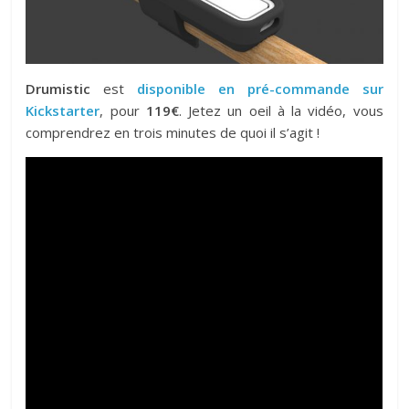
Drumistic
est
disponible en pré-commande sur
Kickstarter
, pour
119€
. Jetez un oeil à la vidéo, vous
comprendrez en trois minutes de quoi il s’agit !