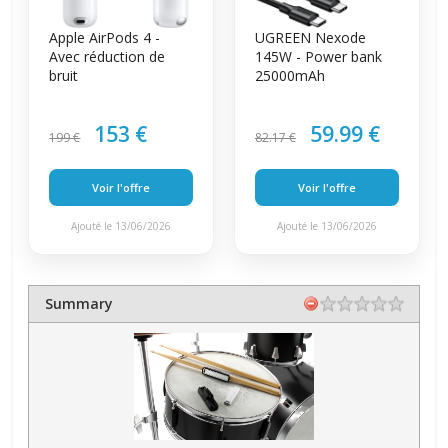
Apple AirPods 4 -
UGREEN Nexode
Avec réduction de
145W - Power bank
bruit
25000mAh
153 €
59.99 €
199 €
82.17 €
Voir l'offre
Voir l'offre
Ajouté le 13/06/2026
Ajouté le 13/06/2026
Summary