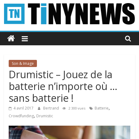
Passer
au
contenu
Tinynews
Le
blog
belge
Son & Image
connecté
Drumistic – Jouez de la
batterie n’importe où …
sans batterie !
,
4 avril 2017
Bertrand
Batterie
2 300 vues
,
Crowdfunding
Drumistic