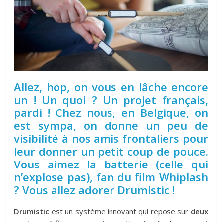
Allez, hop, on vous en lâche encore
un ! Un quoi ? Un projet français,
pardi ! Chez nous, en Belgique, on
est sympa, on donne un peu de
visibilité à nos amis frontaliers pour
leur donner un petit coup de pouce.
Vous aimez la batterie (celle qui
n’explose pas), fan du film Whiplash
? Vous allez adorer Drumistic !
Drumistic
est un système innovant qui repose sur
deux