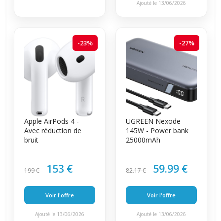
Ajouté le 13/06/2026
-23%
-27%
Apple AirPods 4 -
UGREEN Nexode
Avec réduction de
145W - Power bank
bruit
25000mAh
153 €
59.99 €
199 €
82.17 €
Voir l'offre
Voir l'offre
Ajouté le 13/06/2026
Ajouté le 13/06/2026