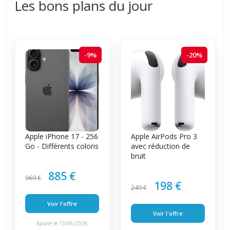
Les bons plans du jour
-9%
-20%
Apple iPhone 17 - 256
Apple AirPods Pro 3
Go - Différents coloris
avec réduction de
bruit
885 €
969 €
198 €
249 €
Voir l'offre
Voir l'offre
Ajouté le 13/06/2026