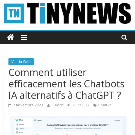
Passer
au
contenu
Tinynews
Le
blog
belge
Vie du Web
connecté
Comment utiliser
efficacement les Chatbots
IA alternatifs à ChatGPT ?
2 novembre 2023
Cédric
ChatGPT
2 372 vues