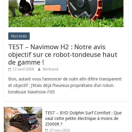
Nos tests
TEST – Navimow H2 : Notre avis
objectif sur ce robot-tondeuse haut
de gamme !
12 avril 2026
Bertrand
Bon, autant vous l’annoncer de suite afin d’être transparent
et objectif : J’étais déjà l’heureux propriétaire d’un robot-
tondeuse Navimow i105
TEST – BYD Dolphin Surf Comfort : Que
vaut cette petite électrique à moins de
25000€ ?
27 mars 2026