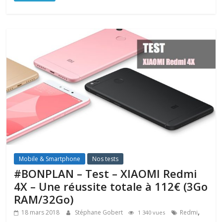
Mobile & Smartphone
Nos tests
#BONPLAN – Test – XIAOMI Redmi
4X – Une réussite totale à 112€ (3Go
RAM/32Go)
,
18 mars 2018
Stéphane Gobert
Redmi
1 340 vues