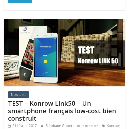
Nos tests
TEST – Konrow Link50 – Un
smartphone français low-cost bien
construit
,
21 février 2017
Stéphane Gobert
Konrow
3 013 vues