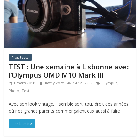
Nos tests
TEST : Une semaine à Lisbonne avec
l’Olympus OMD M10 Mark III
,
1 mars 2018
Kathy Voet
Olympus
14 120 vues
,
Photo
Test
Avec son look vintage, il semble sorti tout droit des années
où nos grands parents commençaient eux aussi à faire
Lire la suite