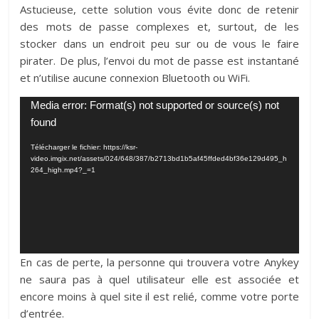
Astucieuse, cette solution vous évite donc de retenir
des mots de passe complexes et, surtout, de les
stocker dans un endroit peu sur ou de vous le faire
pirater. De plus, l’envoi du mot de passe est instantané
et n’utilise aucune connexion Bluetooth ou WiFi.
Lecteur
Media error: Format(s) not supported or source(s) not
vidéo
found
Télécharger le fichier: https://ksr-
video.imgix.net/assets/024/648/387/b2713bd1b5af45ffded4bf36e129d495_h
264_high.mp4?_=1
En cas de perte, la personne qui trouvera votre Anykey
ne saura pas à quel utilisateur elle est associée et
encore moins à quel site il est relié, comme votre porte
d’entrée.