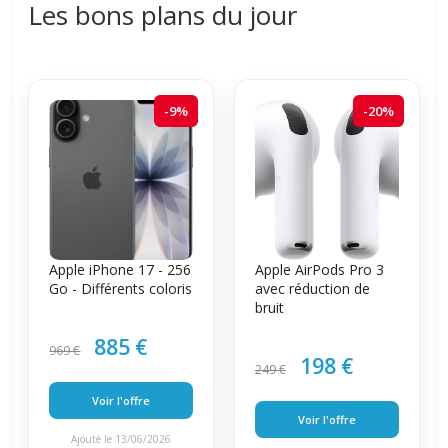
Les bons plans du jour
-9%
-20%
Apple iPhone 17 - 256
Apple AirPods Pro 3
Go - Différents coloris
avec réduction de
bruit
885 €
969 €
198 €
249 €
Voir l'offre
Voir l'offre
Ajouté le 13/06/2026