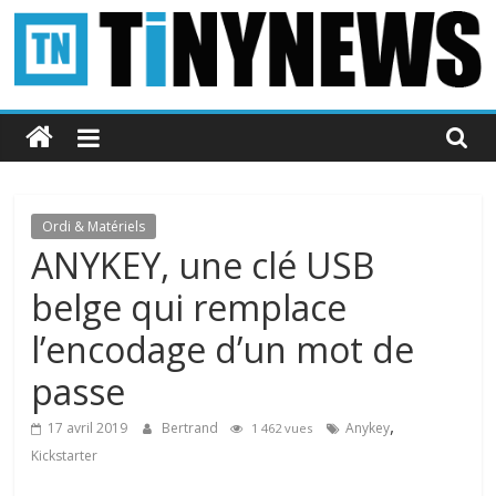
Passer
au
contenu
Tinynews
Le
blog
belge
Ordi & Matériels
connecté
ANYKEY, une clé USB
belge qui remplace
l’encodage d’un mot de
passe
,
17 avril 2019
Bertrand
Anykey
1 462 vues
Kickstarter