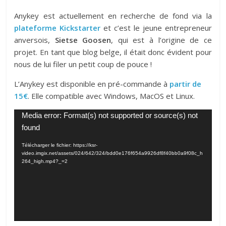
Anykey est actuellement en recherche de fond via la
plateforme Kickstarter
et c’est le jeune entrepreneur
anversois,
Sietse Goosen
, qui est à l’origine de ce
projet. En tant que blog belge, il était donc évident pour
nous de lui filer un petit coup de pouce !
L’Anykey est disponible en pré-commande à
partir de
15€
. Elle compatible avec Windows, MacOS et Linux.
Lecteur
Media error: Format(s) not supported or source(s) not
vidéo
found
Télécharger le fichier: https://ksr-
video.imgix.net/assets/024/642/324/bdd0e176f654a9926df8f40bb0a9f08c_h
264_high.mp4?_=2