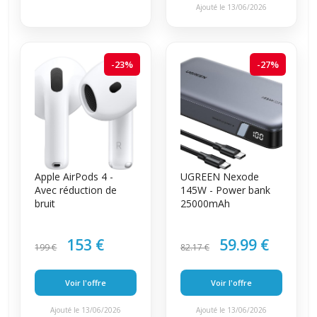
Ajouté le 13/06/2026
-23%
-27%
Apple AirPods 4 -
UGREEN Nexode
Avec réduction de
145W - Power bank
bruit
25000mAh
153 €
59.99 €
199 €
82.17 €
Voir l'offre
Voir l'offre
Ajouté le 13/06/2026
Ajouté le 13/06/2026