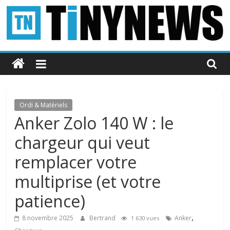
Passer
au
contenu
Tinynews
Le
blog
belge
Ordi & Matériels
connecté
Anker Zolo 140 W : le
chargeur qui veut
remplacer votre
multiprise (et votre
patience)
,
8 novembre 2025
Bertrand
Anker
1 630 vues