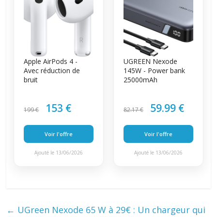
Apple AirPods 4 -
UGREEN Nexode
Avec réduction de
145W - Power bank
bruit
25000mAh
153 €
59.99 €
199 €
82.17 €
Voir l'offre
Voir l'offre
Ajouté le 13/06/2026
Ajouté le 13/06/2026
←
UGreen Nexode 65 W à 29€ : Un chargeur qui