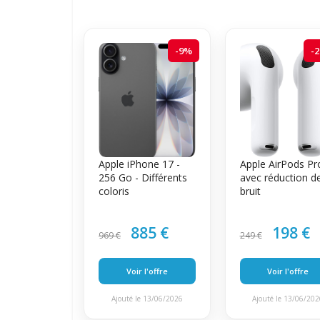
-9%
-
Apple iPhone 17 -
Apple AirPods Pr
256 Go - Différents
avec réduction d
coloris
bruit
885 €
198 €
969 €
249 €
Voir l'offre
Voir l'offre
Ajouté le 13/06/2026
Ajouté le 13/06/20