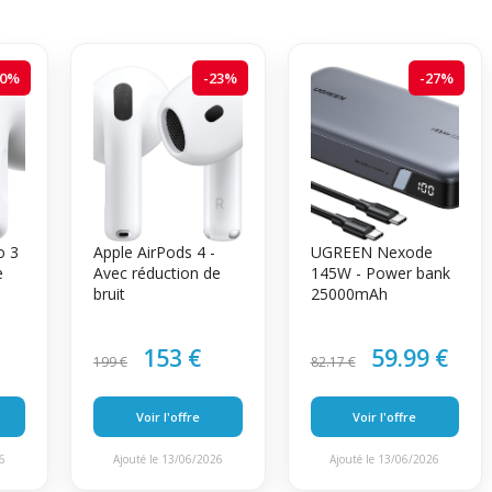
20%
-23%
-27%
o 3
Apple AirPods 4 -
UGREEN Nexode
e
Avec réduction de
145W - Power bank
bruit
25000mAh
153 €
59.99 €
199 €
82.17 €
Voir l'offre
Voir l'offre
26
Ajouté le 13/06/2026
Ajouté le 13/06/2026