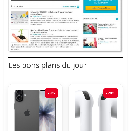
Les bons plans du jour
-9%
-20%