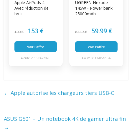
Apple AirPods 4 -
UGREEN Nexode
Avec réduction de
145W - Power bank
bruit
25000mAh
153 €
59.99 €
199 €
82.17 €
Voir l'offre
Voir l'offre
Ajouté le 13/06/2026
Ajouté le 13/06/2026
←
Apple autorise les chargeurs tiers USB-C
ASUS G501 – Un notebook 4K de gamer ultra fin
→