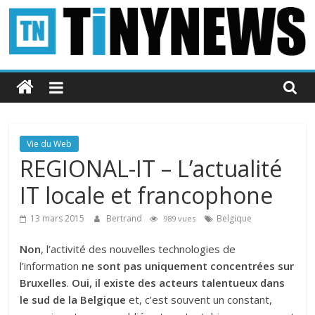
Passer
au
contenu
Tinynews
Le
blog
belge
Vie du Web
connecté
REGIONAL-IT – L’actualité
IT locale et francophone
13 mars 2015
Bertrand
Belgique
989 vues
Non
, l’activité des nouvelles technologies de
l’information
ne sont pas uniquement concentrées sur
Bruxelles
.
Oui, il existe des acteurs talentueux dans
le sud de la Belgique
et, c’est souvent un constant,