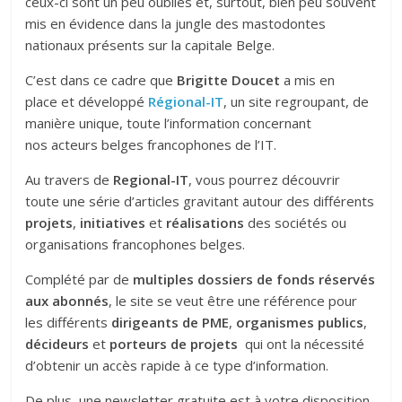
ceux-ci sont un peu oubliés et, surtout, bien peu souvent
mis en évidence dans la jungle des mastodontes
nationaux présents sur la capitale Belge.
C’est dans ce cadre que
Brigitte Doucet
a mis en
place et développé
Régional-IT
, un site regroupant, de
manière unique, toute l’information concernant
nos acteurs belges francophones de l’IT.
Au travers de
Regional-IT
, vous pourrez découvrir
toute une série d’articles gravitant autour des différents
projets
,
initiatives
et
réalisations
des sociétés ou
organisations francophones belges.
Complété par de
multiples dossiers de fonds réservés
aux abonnés
, le site se veut être une référence pour
les différents
dirigeants de PME
,
organismes publics
,
décideurs
et
porteurs de projets
qui ont la nécessité
d’obtenir un accès rapide à ce type d’information.
De plus, une newsletter gratuite est à votre disposition