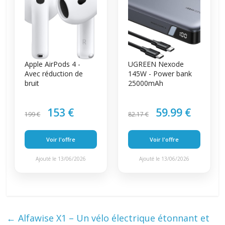
Apple AirPods 4 -
UGREEN Nexode
Avec réduction de
145W - Power bank
bruit
25000mAh
153 €
59.99 €
199 €
82.17 €
Voir l'offre
Voir l'offre
Ajouté le 13/06/2026
Ajouté le 13/06/2026
←
Alfawise X1 – Un vélo électrique étonnant et