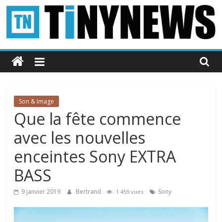
Passer
au
contenu
Tinynews
Le
blog
belge
Son & Image
connecté
Que la fête commence
avec les nouvelles
enceintes Sony EXTRA
BASS
9 janvier 2019
Bertrand
Sony
1 459 vues