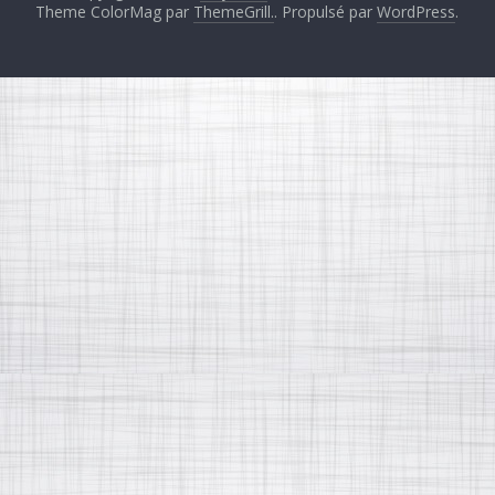
Theme ColorMag par
ThemeGrill.
. Propulsé par
WordPress
.