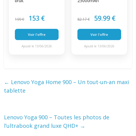
bruit
25000mAh
153 €
59.99 €
199 €
82.17 €
Voir l'offre
Voir l'offre
Ajouté le 13/06/2026
Ajouté le 13/06/2026
←
Lenovo Yoga Home 900 – Un tout-un-an maxi
tablette
Lenovo Yoga 900 – Toutes les photos de
l’ultrabook grand luxe QHD+
→