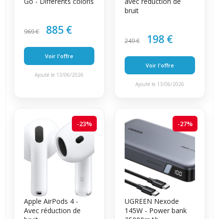
Go - Différents coloris
avec réduction de
bruit
885 €
969 €
198 €
249 €
Voir l'offre
Voir l'offre
Ajouté le 13/06/2026
Ajouté le 13/06/2026
-23%
-27%
Apple AirPods 4 -
UGREEN Nexode
Avec réduction de
145W - Power bank