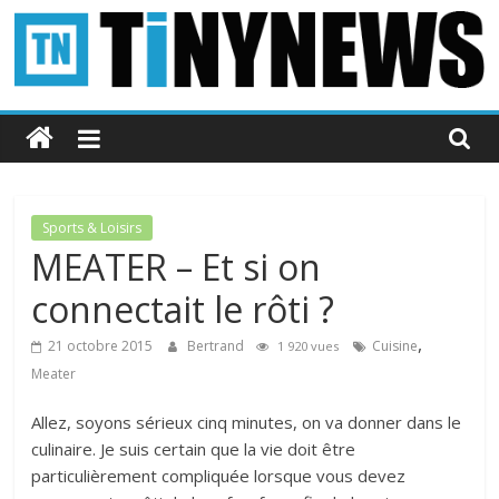
Passer
au
contenu
Tinynews
Le
blog
belge
Sports & Loisirs
connecté
MEATER – Et si on
connectait le rôti ?
,
21 octobre 2015
Bertrand
Cuisine
1 920 vues
Meater
Allez, soyons sérieux cinq minutes, on va donner dans le
culinaire. Je suis certain que la vie doit être
particulièrement compliquée lorsque vous devez